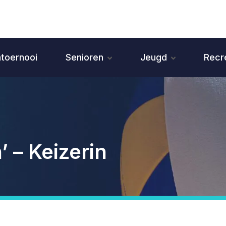
ntoernooi
Senioren
Jeugd
Recr
’ – Keizerin