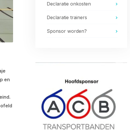
Declaratie onkosten
Declaratie trainers
Sponsor worden?
aje
op en
eind.
aofeld