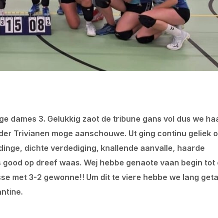
age dames 3. Gelukkig zaot de tribune gans vol dus we ha
 der Trivianen moge aanschouwe. Ut ging continu geliek 
inge, dichte verdediging, knallende aanvalle, haarde
s good op dreef waas. Wej hebbe genaote vaan begin tot 
lasse met 3-2 gewonne!! Um dit te viere hebbe we lang get
ntine.