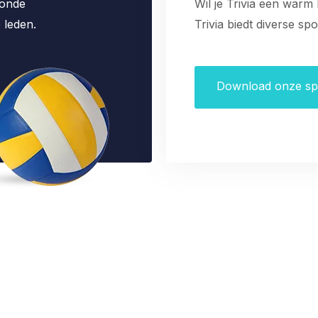
zonde
Wil je Trivia een warm
 leden.
Trivia biedt diverse sp
Download onze s