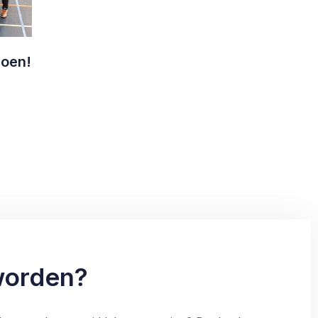
ioen!
worden?