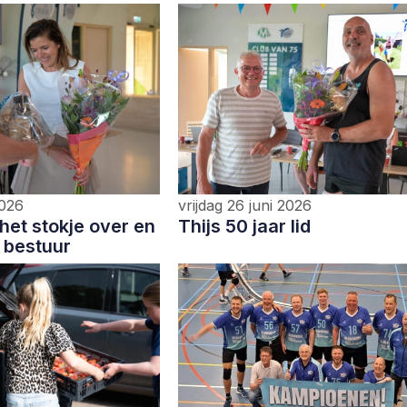
2026
vrijdag 26 juni 2026
het stokje over en
Thijs 50 jaar lid
 bestuur