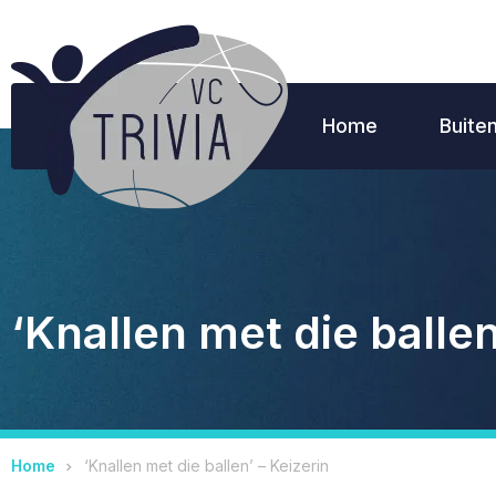
Home
Buite
‘Knallen met die ballen
Home
‘Knallen met die ballen’ – Keizerin