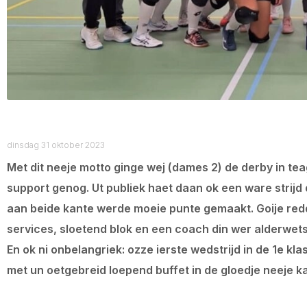
dinsdag 31 oktober 2023
Met dit neeje motto ginge wej (dames 2) de derby in te
support genog. Ut publiek haet daan ok een ware strijd
aan beide kante werde moeie punte gemaakt. Goije redd
services, sloetend blok en een coach din wer alderwet
En ok ni onbelangriek: ozze ierste wedstrijd in de 1e k
met un oetgebreid loepend buffet in de gloedje neeje ka