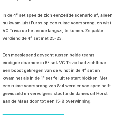
e
In de 4
set speelde zich eenzelfde scenario af, alleen
nu kwam juist Furos op een ruime voorsprong, en wist
VC Trivia op het einde langszij te komen. Ze pakte
e
verdiend de 4
set met 25-23.
Een meeslepend gevecht tussen beide teams
e
eindigde daarmee in 5
set. VC Trivia had zichtbaar
e
een boost gekregen van de winst in de 4
set en
e
kwam net als in de 1
set fel uit te start blokken. Met
een ruime voorsprong van 8-4 werd er van speelhelft
gewisseld en vervolgens stootte de dames uit Horst
aan de Maas door tot een 15-8 overwinning.