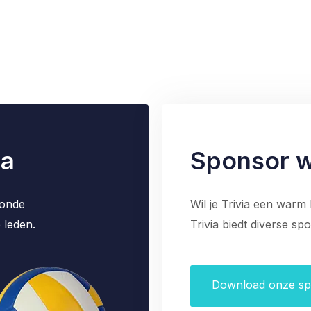
ia
Sponsor 
zonde
Wil je Trivia een warm
 leden.
Trivia biedt diverse sp
Download onze s