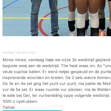
zondag 1 oktober 2023
Minse minse, vandaag haije we ozze 2e wedstrijd geplan
begoste weej aan de wedstrijd. The heat waas on. As “un
veule suprise ballen. Er werd netjes gespeuld en de punt
inspirerende woorden en kreten. De 2 sets waore binnen. 
De 3e en 4e set ging het punt vur punt, ma pakte de Mel
vur de 5e set. Er waas ruumte vur plezeer, ma de Melde
te eate bej Ger, ter vurbereiding oppe volgende wedstrij
1000 x opdrukken.
Yamas