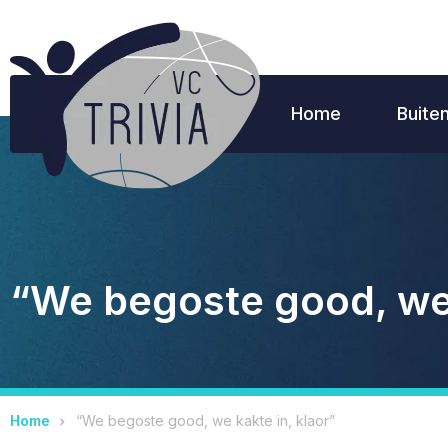
Home
Buite
“We begoste good, we 
Home
“We begoste good, we kakte in, klaor”