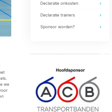
Declaratie onkosten
Declaratie trainers
Sponsor worden?
r
met
els.
ge we
voor
en