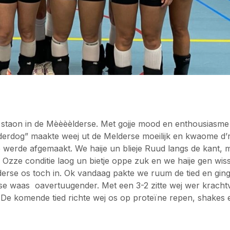
d staon in de Mèèèèlderse. Met gojje mood en enthousiasme
derdog” maakte weej ut de Melderse moeilijk en kwaome d’
e werde afgemaakt. We haije un blieje Ruud langs de kant, 
Ozze conditie laog un bietje oppe zuk en we haije gen wiss
derse os toch in. Ok vandaag pakte we ruum de tied en gin
rse waas oavertuugender. Met een 3-2 zitte wej wer kracht
d. De komende tied richte wej os op proteïne repen, shakes 