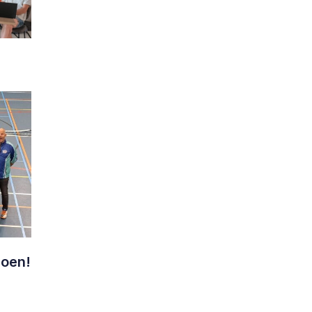
ioen!